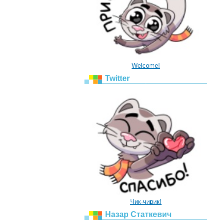
Welcome!
Twitter
Чик-чирик!
Назар Статкевич