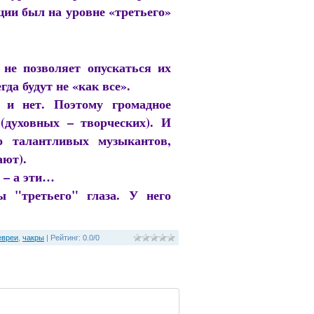
ции был на уровне «третьего»
не позволяет опускаться их
гда будут не «как все».
 и нет. Поэтому громадное
(духовных – творческих). И
о талантливых музыкантов,
ают).
 – а эти…
 "третьего" глаза. У него
евреи
,
чакры
|
Рейтинг
:
0.0
/
0