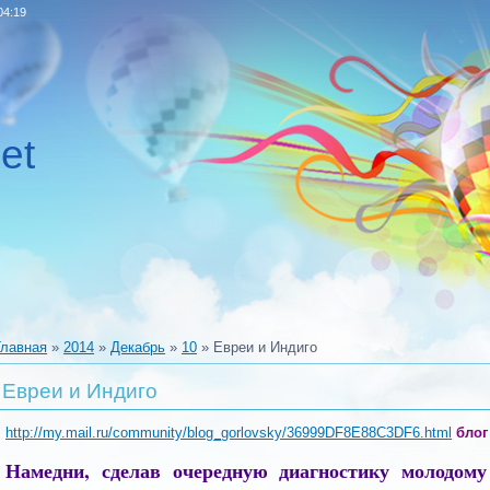
04:19
et
Главная
»
2014
»
Декабрь
»
10
» Евреи и Индиго
Евреи и Индиго
http://my.mail.ru/community/blog_gorlovsky/36999DF8E88C3DF6.html
блог
Намедни, сделав очередную диагностику молодом