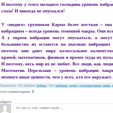
И поэтому у этого молодого господина уровень вибра
глаза! И никогда не опускался!
У «индиго» групповая Карма более жесткая – она 
вибрациям – всегда уровень теменной чакры. Они все
А у евреев вибрации могут опускаться, а могут
большинство их остаются на высоких вибрациях 
поэтому они дают миру колоссальное количеств
врачей, математиков, физиков и прочее (куда их пуск
И поэтому, весь мир их не любит. Все люди, как люди
Математик Перельман – уровень вибрации чакры
немного иные ценности, чем у всех, кто его окружает.
Просмотров
: 763 |
Добавил
:
EVAева
|
Теги
:
вибрации
,
индиго
,
групповая Карма
,
карма
,
Всего комментариев
:
0
Войдите: