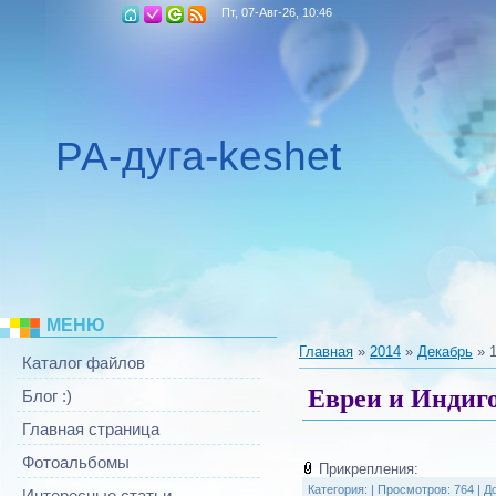
Пт, 07-Авг-26, 10:46
РА-дуга-keshet
МЕНЮ
Главная
»
2014
»
Декабрь
»
Каталог файлов
Евреи и Индиг
Блог :)
Главная страница
Фотоальбомы
Прикрепления:
Категория:
|
Просмотров: 764 |
Д
Интересные статьи