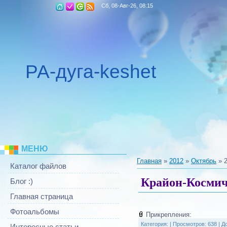
Сб, 08-Авг-26, 08:15
РА-дуга-keshet
МЕНЮ
Главная
»
2012
»
Октябрь
»
Каталог файлов
Крайон-Космич
Блог :)
Главная страница
Фотоальбомы
Прикрепления:
Категория:
|
Просмотров: 638 |
Д
Интересные статьи