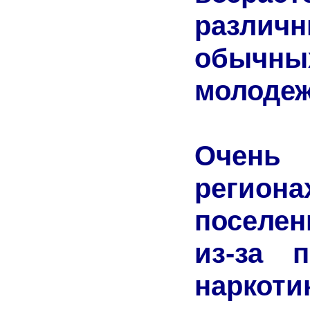
различ
обычн
молодеж
Очень 
регио
поселен
из-за п
наркоти