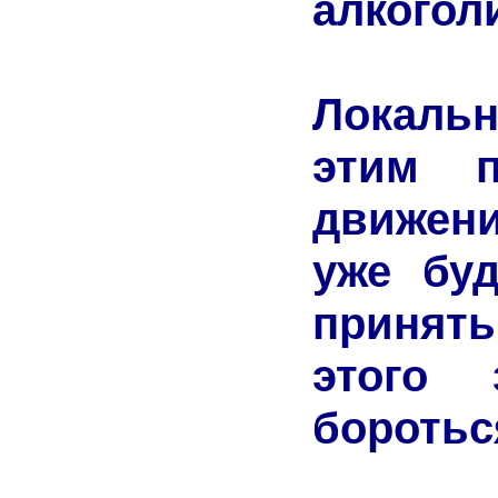
алкоголи
Локаль
этим п
движени
уже буд
принят
этого
боротьс