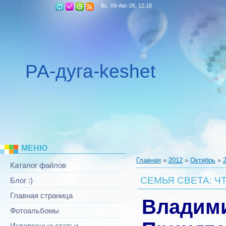
Вс, 09-Авг-26, 12:18
РА-дуга-keshet
МЕНЮ
Главная
»
2012
»
Октябрь
»
Каталог файлов
СЕМЬЯ СВЕТА: ЧТ
Блог :)
Главная страница
Владими
Фотоальбомы
Интересные статьи