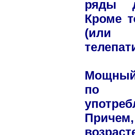
ряды д
Кроме т
(или
телепат
Мощный
по р
употр
Причем
возраст