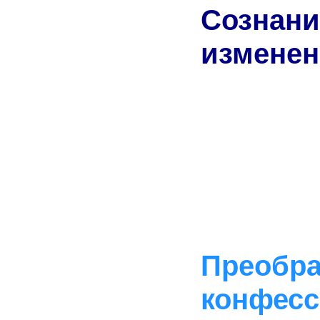
Созна
изменен
Преобр
конфесс