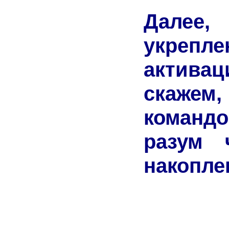
Далее
укрепл
актива
скажем
командо
разум 
накопл