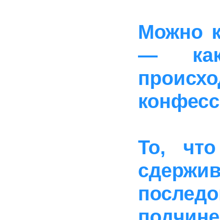
Можно к
— как
про
конфесс
То, что
сдерж
последо
подчине