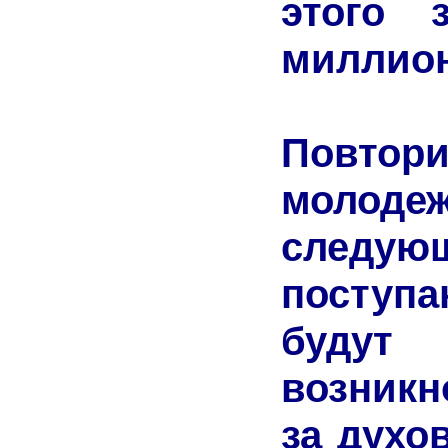
этого 
миллио
Повто
молодеж
следующ
поступ
буду
возник
за духо