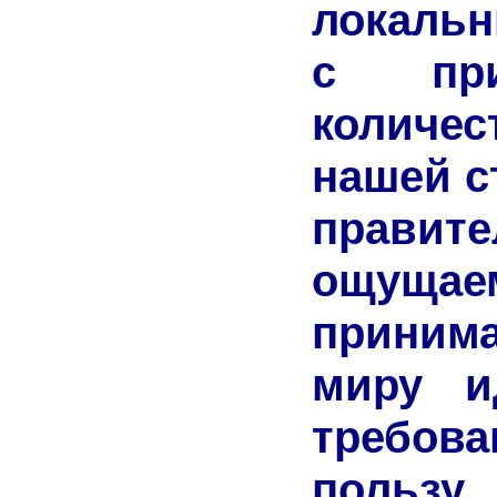
локаль
с при
количе
нашей с
прави
ощущ
приним
миру и
требов
пользу