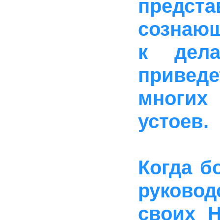
предста
сознающ
к дел
привед
многи
устоев.
Когда б
руковод
своих 