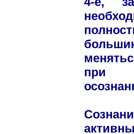
4-е, з
необх
полно
большин
меняться
при а
осознан
Сознани
актив