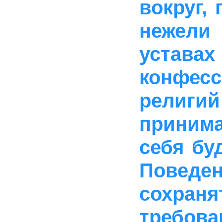
вокруг,
нежели
устав
конфес
религи
принима
себя бу
Поведен
сохр
требова