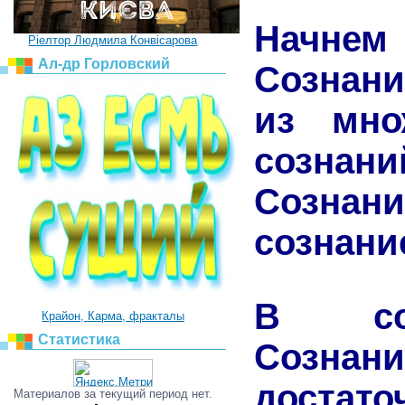
Начне
Ріелтор Людмила Конвісарова
Ал-др Горловский
Сознани
из мно
сознани
Созна
сознани
В сов
Крайон, Карма, фракталы
Статистика
Созна
достат
Материалов за текущий период нет.