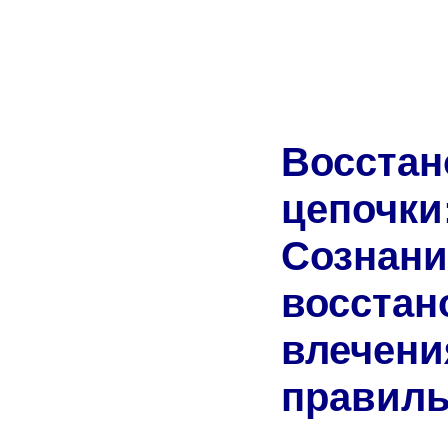
Восст
цепоч
Созн
восста
влечен
правиль