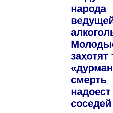
народа
ведущей
алкогол
Молоды
захотят 
«дурма
смерть
надое
сосед