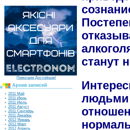
созна
Постеп
отказы
алкогол
станут 
Помогаем Достойным!
Интере
Архив записей
2011 Май
людьми 
2011 Июнь
2011 Июль
2011 Август
отношен
2011 Сентябрь
2011 Декабрь
2012 Январь
норм
2012 Март
2012 Апрель