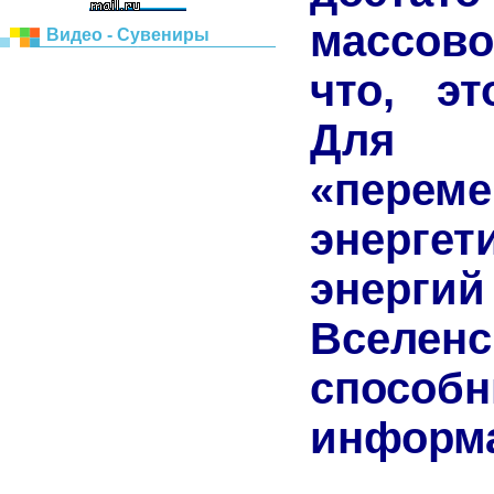
массов
Видео - Сувениры
что, эт
Для р
«пере
энергет
энергий
Вселенс
спосо
информа