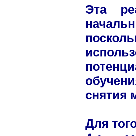
Эта ре
началь
поскол
испол
потен
обучен
снятия 
Для тог