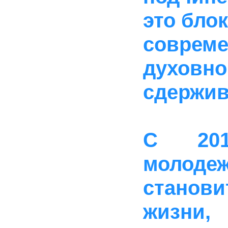
это блок
совреме
духов
сдержив
С 201
молоде
станови
жизни,