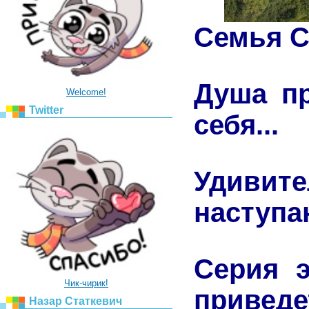
Семья С
Душа пр
Welcome!
Twitter
себя...
Удив
наступа
Серия э
Чик-чирик!
привед
Назар Статкевич