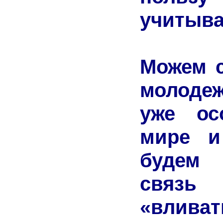
учитыва
Можем с
молодеж
уже ос
мире и
будем 
связь
«вливат