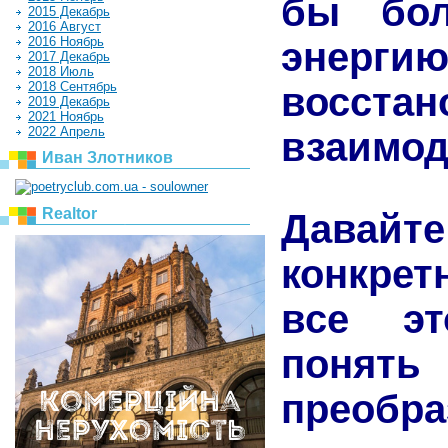
бы бол
2015 Декабрь
2016 Август
2016 Ноябрь
энерг
2017 Декабрь
2018 Июль
2018 Сентябрь
восст
2019 Декабрь
2021 Ноябрь
2022 Апрель
взаимод
Иван Злотников
Realtor
Давайте
конкрет
все эт
понят
преобра