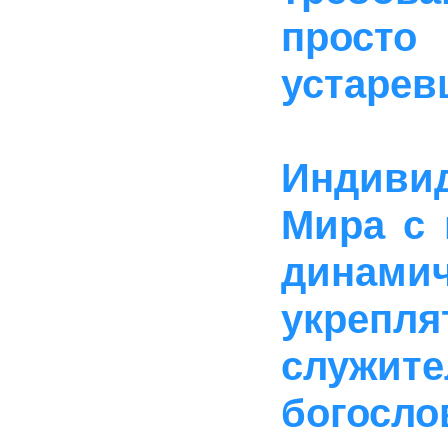
просто
устарев
Индиви
Мира с
динами
укрепля
служит
бого