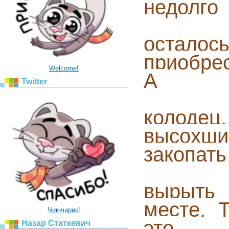
недолго
осталос
приобре
Welcome!
А
Twitter
колоде
высохши
закопать
вырыть 
месте. 
Чик-чирик!
это
Назар Статкевич