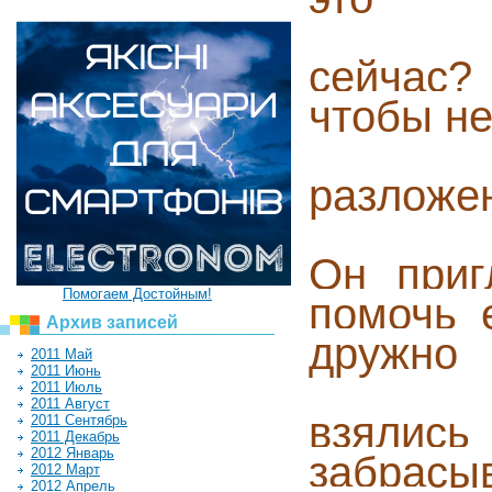
сейчас?
чтобы н
разложе
Он приг
Помогаем Достойным!
помочь 
Архив записей
дружно
2011 Май
2011 Июнь
2011 Июль
2011 Август
взялись
2011 Сентябрь
2011 Декабрь
2012 Январь
забрасыв
2012 Март
2012 Апрель