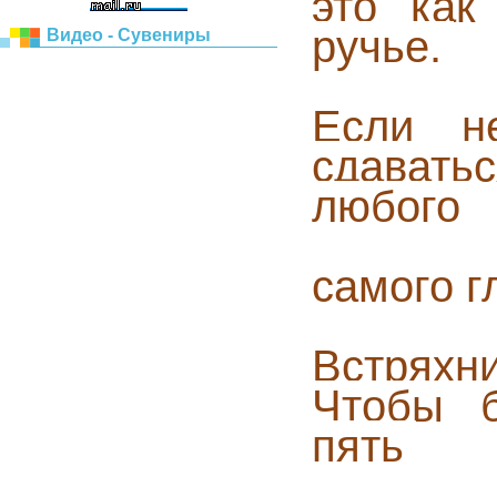
это как
ручье.
Видео - Сувениры
Если н
сдавать
любого
самого г
Встряхн
Чтобы б
пять