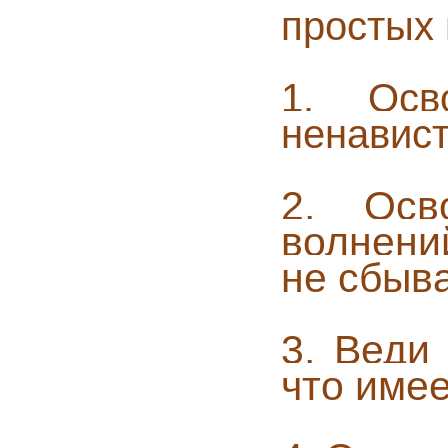
простых
1. Осв
ненавист
2. Осв
волнени
не сбыв
3. Веди
что име