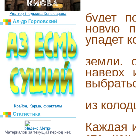
будет п
Ріелтор Людмила Конвісарова
Ал-др Горловский
новую п
упадет 
земли, 
наверх 
выбрать
из колод
Крайон, Карма, фракталы
Статистика
Каждая 
Материалов за текущий период нет.