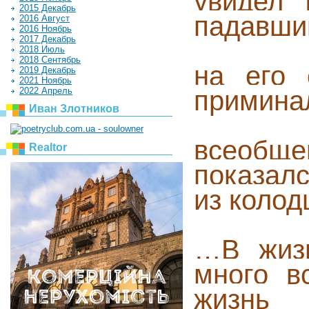
увидел 
2015 Декабрь
падавш
2016 Август
2016 Ноябрь
2017 Декабрь
2018 Июль
2018 Сентябрь
на его 
2019 Декабрь
2021 Ноябрь
приминал
2022 Апрель
Иван Злотников
всеобщ
Realtor
показал
из колод
…В жизн
много в
жизнь