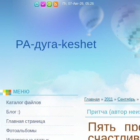
Пт, 07-Авг-26, 05:26
РА-дуга-keshet
МЕНЮ
Главная
»
2011
»
Сентябрь
»
Каталог файлов
Притча (автор неи
Блог :)
Главная страница
Пять пр
Фотоальбомы
счастли
Интересные статьи