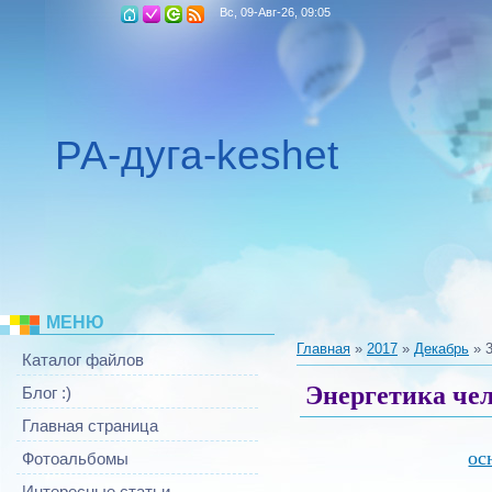
Вс, 09-Авг-26, 09:05
РА-дуга-keshet
МЕНЮ
Главная
»
2017
»
Декабрь
»
Каталог файлов
Энергетика че
Блог :)
Главная страница
ос
Фотоальбомы
Интересные статьи