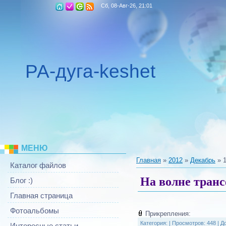
Сб, 08-Авг-26, 21:01
РА-дуга-keshet
МЕНЮ
Главная
»
2012
»
Декабрь
»
Каталог файлов
На волне тран
Блог :)
Главная страница
Фотоальбомы
Прикрепления:
Категория:
|
Просмотров: 448 |
Д
Интересные статьи