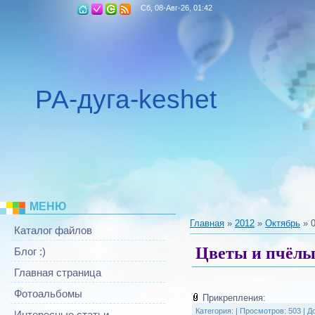
Сб, 08-Авг-26, 01:42
РА-дуга-keshet
МЕНЮ
Главная
»
2012
»
Октябрь
»
Каталог файлов
Цветы и пчёл
Блог :)
Главная страница
Фотоальбомы
Прикрепления:
Категория:
|
Просмотров: 503 |
Д
Интересные статьи