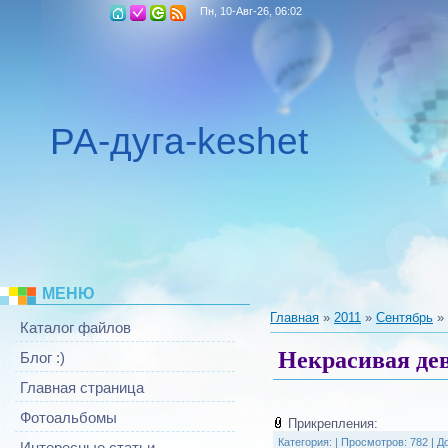
Пн, 10-Авг-26, 06:02
РА-дуга-keshet
МЕНЮ
Главная
»
2011
»
Сентябрь
»
Каталог файлов
Некрасивая де
Блог :)
Главная страница
Фотоальбомы
Прикрепления:
Категория:
|
Просмотров: 782 |
Д
Интересные статьи